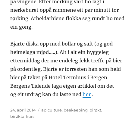
på vingene. Etter merking vart ho lagt i
merkeburet oppå rammene eit par minutt for
tørking. Arbeidarbiene flokka seg rundt ho med
ein gong.
Bjarte diska opp med bollar og saft (og god
heimelaga mjød…..). Alt i alt ein hyggeleg
ettermiddag der me endeleg fekk treffe på bier
på ordentleg. Bjarte er forresten han som held
bier på taket på Hotel Terminus i Bergen.
Bergens Tidende laga eigen artikkel om det –
og eit utdrag kan du laste ned
her
.
Posta
Stikkord
24. april 2014
apiculture
,
beekeeping
,
birøkt
,
birøktarkurs