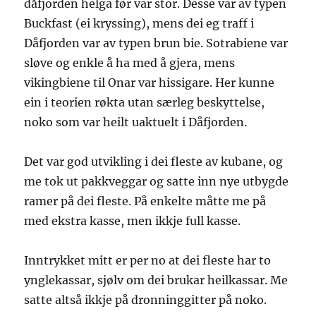
dåfjorden helga før var stor. Desse var av typen
Buckfast (ei kryssing), mens dei eg traff i
Dåfjorden var av typen brun bie. Sotrabiene var
sløve og enkle å ha med å gjera, mens
vikingbiene til Onar var hissigare. Her kunne
ein i teorien røkta utan særleg beskyttelse,
noko som var heilt uaktuelt i Dåfjorden.
Det var god utvikling i dei fleste av kubane, og
me tok ut pakkveggar og satte inn nye utbygde
ramer på dei fleste. På enkelte måtte me på
med ekstra kasse, men ikkje full kasse.
Inntrykket mitt er per no at dei fleste har to
ynglekassar, sjølv om dei brukar heilkassar. Me
satte altså ikkje på dronninggitter på noko.