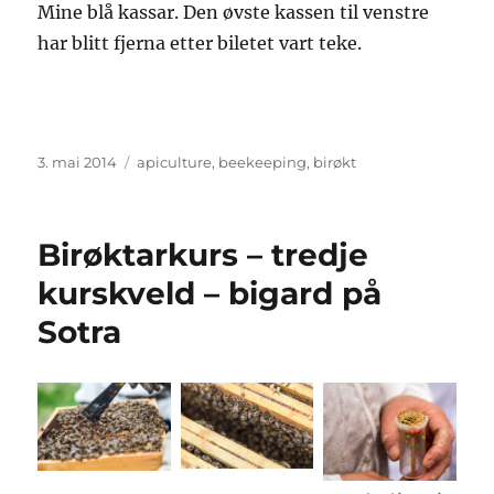
Mine blå kassar. Den øvste kassen til venstre
har blitt fjerna etter biletet vart teke.
Posta
Stikkord
3. mai 2014
apiculture
,
beekeeping
,
birøkt
Birøktarkurs – tredje
kurskveld – bigard på
Sotra