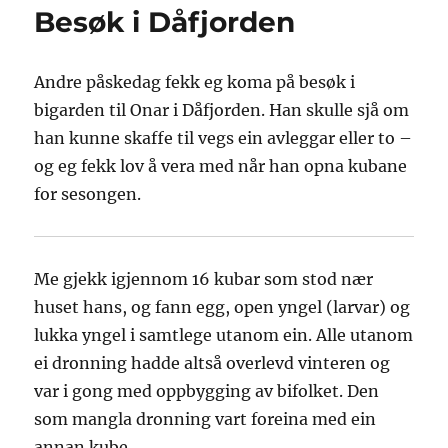
Besøk i Dåfjorden
Andre påskedag fekk eg koma på besøk i
bigarden til Onar i Dåfjorden. Han skulle sjå om
han kunne skaffe til vegs ein avleggar eller to –
og eg fekk lov å vera med når han opna kubane
for sesongen.
Me gjekk igjennom 16 kubar som stod nær
huset hans, og fann egg, open yngel (larvar) og
lukka yngel i samtlege utanom ein. Alle utanom
ei dronning hadde altså overlevd vinteren og
var i gong med oppbygging av bifolket. Den
som mangla dronning vart foreina med ein
annan kube.