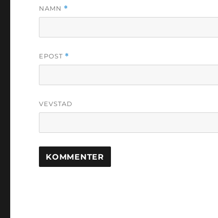
NAMN
*
EPOST
*
VEVSTAD