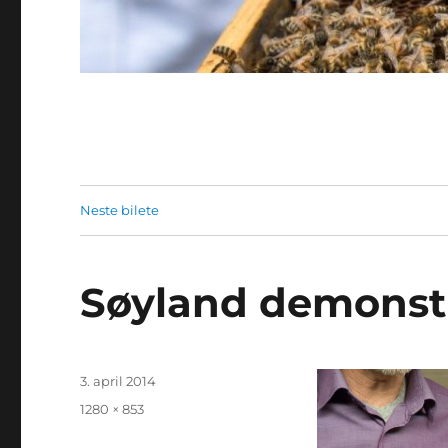
Neste bilete
Søyland demonstre
Posta
3. april 2014
Full
1280 × 853
storleik